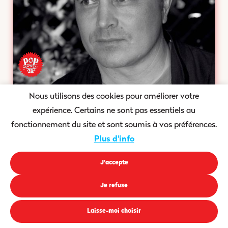
Nous utilisons des cookies pour améliorer votre
—
La Sala Rossa – Salle The Main
expérience. Certains ne sont pas essentiels au
24 sept., 2026
|
8:00 pm
fonctionnement du site et sont soumis à vos préférences.
Spencer Krug + invité(e)s
Plus d'info
J'accepte
Achetez vos billets
Je refuse
Plus d'infos
Laisse-moi choisir