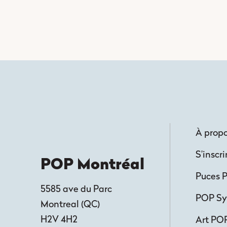
À prop
S’inscri
POP Montréal
Puces 
5585 ave du Parc
POP S
Montreal
(
QC
)
H2V 4H2
Art PO