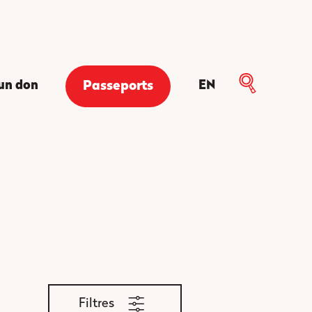
 un don
EN
Passeports
Filtres