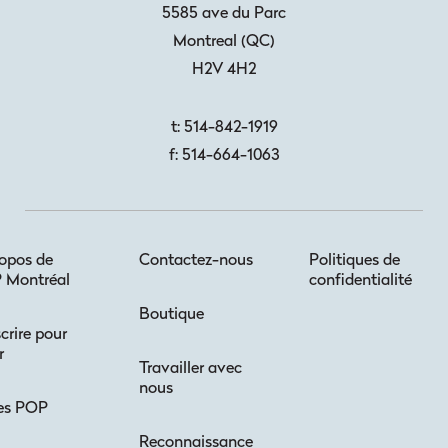
5585 ave du Parc
Montreal
(
QC
)
H2V 4H2
t:
514-842-1919
f:
514-664-1063
opos de
Contactez-nous
Politiques de
 Montréal
confidentialité
Boutique
scrire pour
r
Travailler avec
nous
es POP
Reconnaissance