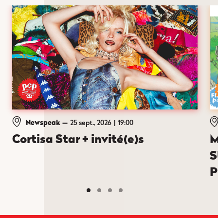
Newspeak
—
25 sept., 2026
19:00
Cortisa Star + invité(e)s
M
S
P