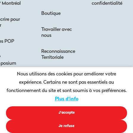
 Montréal
confidentialité
Boutique
scrire pour
r
Travailler avec
nous
es POP
Reconnaissance
P
Territoriale
posium
Accessibilité
Nous utilisons des cookies pour améliorer votre
 POP
expérience. Certains ne sont pas essentiels au
Code de
fonctionnement du site et sont soumis à vos préférences.
s POP
conduite +
Plus d'info
sécurité
m POP
J'accepte
Je refuse