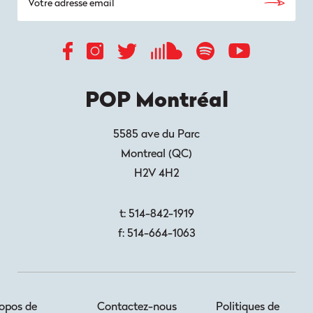
POP Montréal
5585 ave du Parc
Montreal
(
QC
)
H2V 4H2
t:
514-842-1919
f:
514-664-1063
opos de
Contactez-nous
Politiques de